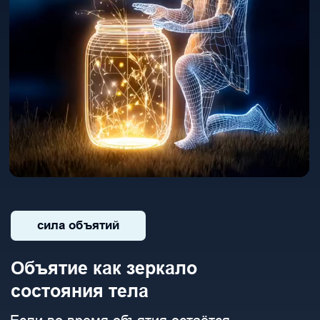
Новые паттерны поведения
Мозг фиксирует свежие нейронные связи,
ассоциируя терапию с радостью
и удовольствием — процесс
запоминается телом.
КАК ПРОХОДЯТ СЕАНСЫ?
Метод универсален — помогает мужчинам
и женщинам. Один сеанс ПФР эквивалентен,
по глубине изменений, году постоянной
работы с классическим психологом. Не
нужно снова проходить через травмы —
тело само подскажет, где заблокирована
энергия. Разблокировка происходит мягко и
безопасно.