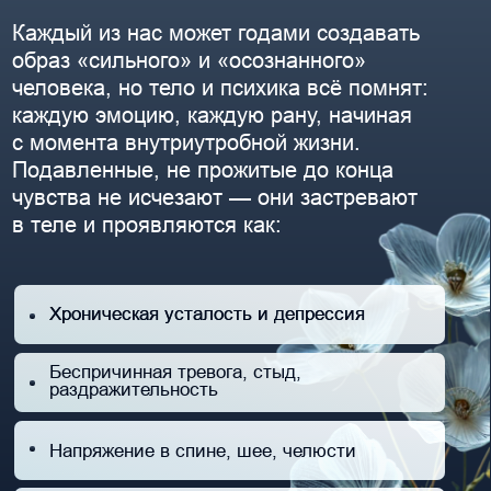
Напряжение в спине, шее, челюсти
Повторяющиеся сложные сценарии
в отношениях
Ощущение, что вы живёте не свою жизнь
Постоянная прокрастинация
Страхи и неуверенность, для
которых нет видимых причин
ЧТО ТАКОЕ ПФР?
Сеансы ПФР — это один из самых мощных
современных терапевтических методов,
помогающий освободиться
от эмоциональных узлов, которые