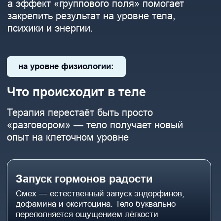
Мягкая и безопасная
разблокировка
Разблокировка происходит мягко
и безопасно, под контролем
профессионала.
Перезагрузка до
полугода
Специальные движения, дыхание
и телесные ощущения — основа
всей работы.
Динамика после сессии
После сессии возможна динамика
— слёзы, смех, дрожь или,
наоборот, глубокий отдых.