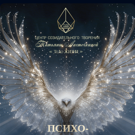
ПСИХО-
ФУНКЦИОНАЛЬНАЯ
РАЗБЛОКИРОВКА
ПОМОГАЕТ БЕРЕЖНО ИЗБАВИТЬСЯ
ОТ ВНУТРЕННИХ БЛОКОВ,
ОБРЕСТИ РЕСУРС И РАДОСТЬ ЖИЗНИ