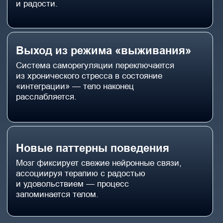
ВАЖНО ЗНАТЬ!
Любые ощущения и реакции
тела — это нормальная часть
процесса разблокировки
Для закрепления эффекта
рекомендуется пройти от 3 до 10
сеансов
Важно отслеживать изменения
и делиться обратной связью
со специалистом
Поддерживающие техники
и рекомендации — часть курса,
чтобы вы сохраняли результат
дома