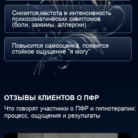
разбудить в человеке спящий Свет и Любовь,
разжечь в нём внутренний Огонь, оживить его
уверенность в себе, силу, значимость, чувство
собственной ценности, пробудить потенциал
сверхспособностей, данный ему по праву
рождения: через его осознанность, телесную
мудрость, включенность в поток. Без привязок,
обязательств и внешних систем.
ИП Ласточкина Татьяна Ивановна
ИНН 526300116317
ОГРНИП 325527500056482
Каналы в Telegram