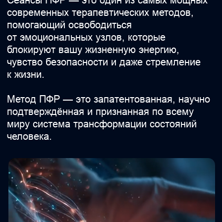
ПОЧЕМУ ТЕЛО — ЭТО КЛЮЧ
КО ВСЕМУ?
Наше тело — хранилище эмоций
и памяти
Жизнь формирует нашу психику и тело
с первых дней: с детства мы копим
чувство вины, страхи, стыд,
невыраженные мечты. Эти эмоции,
не прожитые до конца, превращаются
в мышечные зажимы, нарушения осанки,
хроническое напряжение.
Фасция — флешка памяти
тела