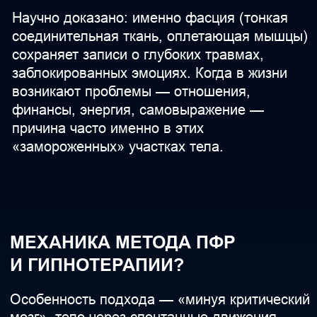
Объятие как зеркало
состояния тела
Если во время объятия остаётся
«дистанция» в нижней части тела — это
сигнал блокировки старых травм,
в частности, связанных с темой доверия
и собственной сексуальности. Свободные,
искренние объятия всем телом говорят
о разблокированности, принятии себя
и способности доверять миру.
групповая работа
Единение сердец
В финале группового сеанса
происходит настоящее объединение —
совместное дыхание, смех и радость
усиливают внутренние изменения,
а эффект «группового поля» помогает
закрепить результат на уровне тела,
психики и энергии.