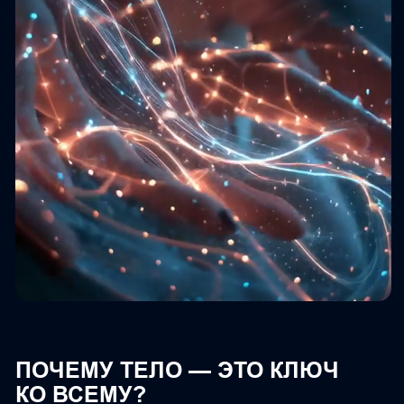
Научно доказано: именно фасция (тонкая
соединительная ткань, оплетающая мышцы)
сохраняет записи о глубоких травмах,
заблокированных эмоциях. Когда в жизни
возникают проблемы — отношения,
финансы, энергия, самовыражение —
причина часто именно в этих
«замороженных» участках тела.
МЕХАНИКА МЕТОДА ПФР
И ГИПНОТЕРАПИИ?
Особенность подхода — «минуя критический
мозг», тело через спонтанные движения
и абреакцию высвобождает глубоко
спрятанные эмоции, страхи
и стар ые реакции.
Основа метода — естественная работа тела:
движение становится языком исцеления.