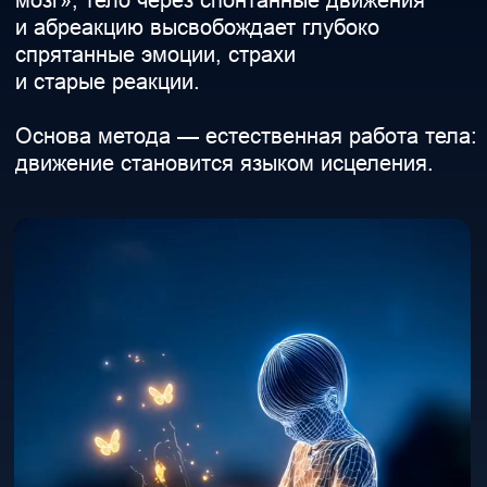
на уровне физиологии:
Что происходит в теле
Терапия перестаёт быть просто
«разговором» — тело получает новый
опыт на клеточном уровне
Запуск гормонов радости
Смех — естественный запуск эндорфинов,
до фамина и окситоцина. Тело буквально
переполняется ощущением лёгкости
и радости.
Выход из режима «выживания»
Система саморегуляции переключается
из хронического стресса в состояние
«интеграции» — тело наконец
расслабляется.