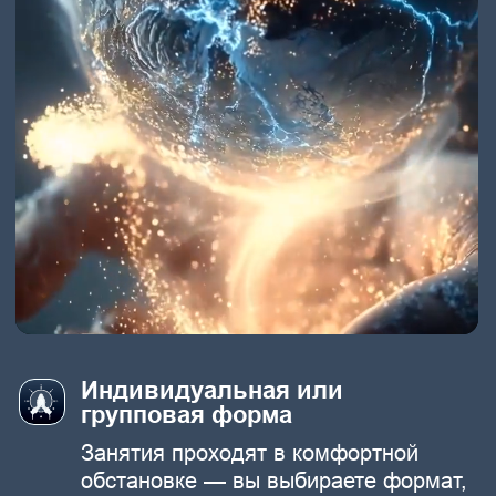
Уменьшится тревожность и страхи
Уйдёт хроническая усталость и апатия
Возникнет поток энергии,
радости и лёгкости
Улучшится качество сна и способность
расслабляться
Отношения станут гармоничнее
— вы перестанете “притягивать”
деструктивные сценарии
Появится ощущение внутренней опоры
и свободы быть собой