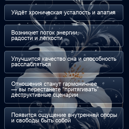
Руководитель
Центра Созидательного Творения, организатор
проекта «Ретрит-Дивеево-Новое Рождение».
Обучаю «светлячков» — мастеров нового
времени для
сопровождения людей
в переходный трансформационный период.
Открываю тайны своего многолетнего живого
знания и опыта в области психологии
инновационного мышления, нового взгляда
на многомерного человека, его тело, сознание
и восприятие нелинейного времени.
Помогаю получить доступ к многогранному
эзотерическому миру, лежащему
за пределами обычного восприятия.
Соединяю в своей практической работе науку,
эзотерику, духовные течения. В практиках
применяю научно обоснованные методы
и глубинные трансформационные техники.
Считаю, что за симбиозом разных
направлений — будущее квантовой
психологии, которую я выбрала базовой
основой всех моих обучающих программ.
Смысл моей любимой работы — передать
знания и инструменты нового поколения,