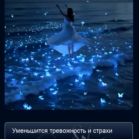
Базовое образование:
Педагогическое
Дополнительная профессиональная
специализация:
Прогрессор космоэнергетики
Регрессолог
Гипно-энерго-терапевт
Дипломированный специалист
по психофункциональной разблокировке
Член Союза психотерапевтов
и психологов «Центра современных
психотехнологий»
Автор обучающих программ, в рамках квантовой
психологии, объединяющих работу с телом, как
с живым храмом, расширенным состоянием
сознания новых людей.